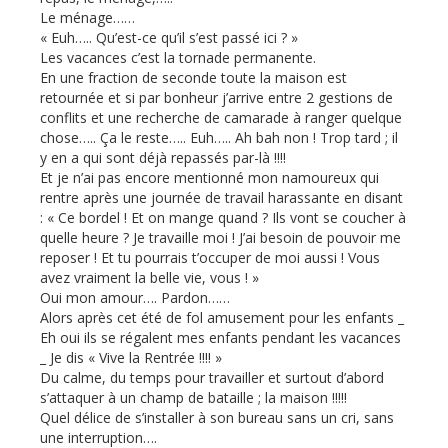
Le ménage……
« Euh….. Qu’est-ce qu’il s’est passé ici ? »
Les vacances c’est la tornade permanente.
En une fraction de seconde toute la maison est
retournée et si par bonheur j’arrive entre 2 gestions de
conflits et une recherche de camarade à ranger quelque
chose….. Ça le reste….. Euh….. Ah bah non ! Trop tard ; il
y en a qui sont déjà repassés par-là !!!!
Et je n’ai pas encore mentionné mon namoureux qui
rentre après une journée de travail harassante en disant
: « Ce bordel ! Et on mange quand ? Ils vont se coucher à
quelle heure ? Je travaille moi ! J’ai besoin de pouvoir me
reposer ! Et tu pourrais t’occuper de moi aussi ! Vous
avez vraiment la belle vie, vous ! »
Oui mon amour…. Pardon……
Alors après cet été de fol amusement pour les enfants _
Eh oui ils se régalent mes enfants pendant les vacances
_ Je dis « Vive la Rentrée !!!! »
Du calme, du temps pour travailler et surtout d’abord
s’attaquer à un champ de bataille ; la maison !!!!!
Quel délice de s’installer à son bureau sans un cri, sans
une interruption….