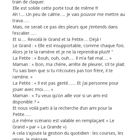
train de claquer.
Elle est solide cette porte tout de même !!!
Ah !..... Un peu de calme….. Je vais pouvoir me mettre au
trava……
Mais, ne serait-ce pas des pleurs que j’entends dans
l’escalier……
Et si….. Revoilà le Grand et la Petite…. Déjà !
Le Grand : « Elle est insupportable, comme chaque fois.
Alors je te la ramène et je ne la reprendrai plus!!! "
La Petite : « Bouh, ouh, ouh….. Il m’a fait mal….. »
Maman : « Bon, ma chérie, arrête de pleurer, s’il te plait.
Tu sais bien que si tu n’écoutes pas ton frère, il te
ramène. »
La Petite : « Il est pas gentil……. Et j’ai personne pour
jouer avec moi…… »
Maman : « Tu veux qu’on aille voir si un ami est
disponible ? »
Et nous voilà parti à la recherche d’un ami pour la
Petite……
(Le même scénario est valable en remplaçant « Le
Grand » par « La Grande »)
A cela s’ajoute la gestion du quotidien : les courses, les
repas, le ménage,…..