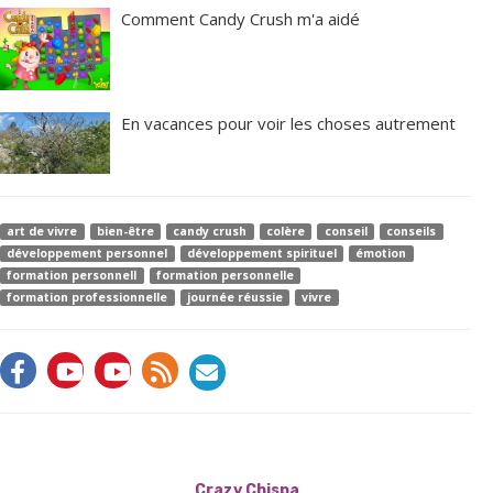
Comment Candy Crush m'a aidé
En vacances pour voir les choses autrement
art de vivre
bien-être
candy crush
colère
conseil
conseils
développement personnel
développement spirituel
émotion
formation personnell
formation personnelle
formation professionnelle
journée réussie
vivre
Crazy Chispa