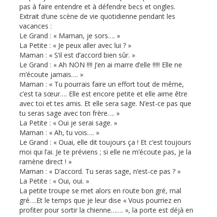
pas à faire entendre et à défendre becs et ongles.
Extrait d’une scène de vie quotidienne pendant les
vacances :
Le Grand : « Maman, je sors…. »
La Petite : « Je peux aller avec lui ? »
Maman : « S’il est d’accord bien sûr. »
Le Grand : « Ah NON !!!! J’en ai marre d’elle !!!!! Elle ne
m’écoute jamais…. »
Maman : « Tu pourrais faire un effort tout de même,
c’est ta sœur…. Elle est encore petite et elle aime être
avec toi et tes amis. Et elle sera sage. N’est-ce pas que
tu seras sage avec ton frère…. »
La Petite : « Oui je serai sage. »
Maman : « Ah, tu vois…. »
Le Grand : « Ouai, elle dit toujours ça ! Et c’est toujours
moi qui l’ai. Je te préviens ; si elle ne m’écoute pas, je la
ramène direct ! »
Maman : « D’accord. Tu seras sage, n’est-ce pas ? »
La Petite : « Oui, oui. »
La petite troupe se met alors en route bon gré, mal
gré….Et le temps que je leur dise « Vous pourriez en
profiter pour sortir la chienne……. », la porte est déjà en