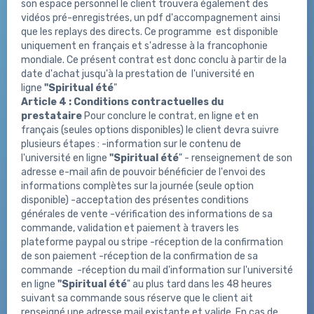
son espace personnel le client trouvera également des
vidéos pré-enregistrées, un pdf d'accompagnement ainsi
que les replays des directs. Ce programme est disponible
uniquement en français et s'adresse à la francophonie
mondiale. Ce présent contrat est donc conclu à partir de la
date d'achat jusqu'à la prestation de
l'université en
ligne
"Spiritual été
"
Article 4 : Conditions contractuelles du
prestataire
Pour conclure le contrat, en ligne et en
français (seules options disponibles) le client devra suivre
plusieurs étapes : -information sur le contenu de
l'université en ligne
"Spiritual été
"
- renseignement de son
adresse e-mail afin de pouvoir bénéficier de l'envoi des
informations complètes sur la journée (seule option
disponible) -acceptation des présentes conditions
générales de vente -vérification des informations de sa
commande, validation et paiement à travers les
plateforme paypal ou stripe -réception de la confirmation
de son paiement -réception de la confirmation de sa
commande -réception du mail d'information sur l'université
en ligne
"Spiritual été
" au plus tard dans les 48 heures
suivant sa commande sous réserve que le client ait
renseigné une adresse mail existante et valide. En cas de