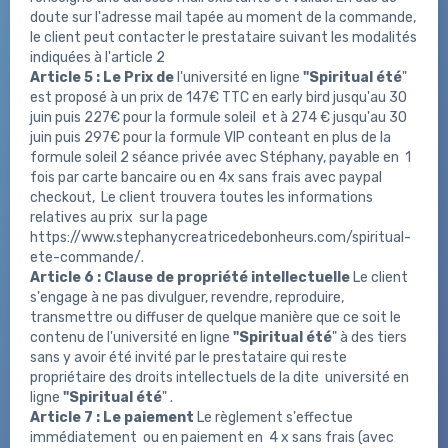
doute sur l'adresse mail tapée au moment de la commande,
le client peut contacter le prestataire suivant les modalités
indiquées à l'article 2
Article 5 : Le Prix de
l'université en ligne
"Spiritual été
"
est proposé à un prix de 147€ TTC en early bird jusqu'au 30
juin puis 227€ pour la formule soleil et à 274 € jusqu'au 30
juin puis 297€ pour la formule VIP conteant en plus de la
formule soleil 2 séance privée avec Stéphany, payable en 1
fois par carte bancaire ou en 4x sans frais avec paypal
checkout, Le client trouvera toutes les informations
relatives au prix sur la page
https://www.stephanycreatricedebonheurs.com/spiritual-
ete-commande/.
Article 6 : Clause de propriété intellectuelle
Le client
s'engage à ne pas divulguer, revendre, reproduire,
transmettre ou diffuser de quelque manière que ce soit le
contenu de l'université en ligne
"Spiritual été
" à des tiers
sans y avoir été invité par le prestataire qui reste
propriétaire des droits intellectuels de la dite université en
ligne
"Spiritual été
"
.
Article 7 : Le paiement
Le règlement s'effectue
immédiatement ou en paiement en 4 x sans frais (avec