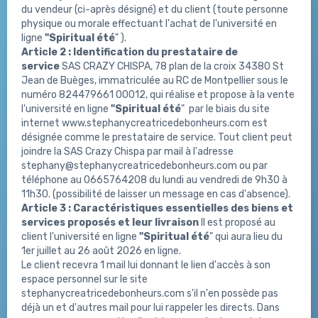
du vendeur (ci-après désigné) et du client (toute personne
physique ou morale effectuant l'achat de l'université en
ligne
"Spiritual été
"
).
Article 2 :
Identification du prestataire de
service
SAS CRAZY CHISPA, 78 plan de la croix 34380 St
Jean de Buèges, immatriculée au RC de Montpellier sous le
numéro 824479661 00012, qui réalise et propose à la vente
l'université en ligne
"Spiritual été
"
par le biais du site
internet www.stephanycreatricedebonheurs.com est
désignée comme le prestataire de service. Tout client peut
joindre la SAS Crazy Chispa par mail à l'adresse
stephany@stephanycreatricedebonheurs.com
ou par
téléphone au 0665764208 du lundi au vendredi de 9h30 à
11h30. (possibilité de laisser un message en cas d'absence).
Article 3 : Caractéristiques essentielles des biens et
services proposés et leur livraison
Il est proposé au
client l'université en ligne
"Spiritual été
" qui aura lieu du
1er juillet au 26 août 2026 en ligne.
Le client recevra 1 mail lui donnant le lien d'accès à son
espace personnel sur le site
stephanycreatricedebonheurs.com s'il n'en possède pas
déjà un et d'autres mail pour lui rappeler les directs. Dans