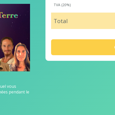
TVA (20%)
Total
quel vous
lmées pendant le