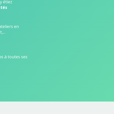
y étiez
ités
teliers en
...
ps à toutes ses