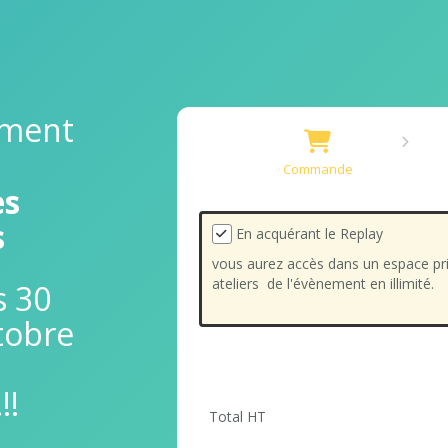
ement
Commande
es
s
En acquérant le Replay
vous aurez accès dans un espace pri
ateliers de l'évènement en illimité.
s 30
tobre
!!
Total HT